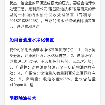
状态，给企业的环保造成很大的压力。碧盾含油污水
处理工艺，是利用公司“阻截除油技术”发展而来的新
型的一种凝结水油污回收处理装置（专利号：
2018210336258），气浮的出水经过碧盾除油装置
后，悬浮物和含油
船用含油废水净化装置
我公司船用含油废水净化装置优势特点： 1、油水同
步分离，油原质回收，水达标排放； 2、洁净环保：
纯物理运行过程，不添加任何药剂，无二次污染；
3、广谱性：对原油到轻油乃至一切矿物油同样有
效； 4、广幅性：含油量从微量到百分之百同样有
效； 5、高精度：收油浓度≥95%，出水含油量
≤10ppm 6、运
阻截除油技术