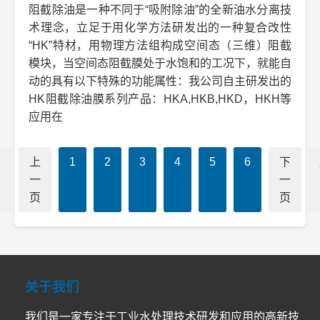
阻截除油是一种不同于“吸附除油”的全新油水分离技
术理念，立足于用化学方法研发出的一种复合改性
“HK”特材，用物理方法组构成空间态（三维）阻截
模块，当空间态阻截膜处于水饱和的工况下，就能自
动的具有以下特殊的功能属性：我公司自主研发出的
HK阻截除油膜系列产品：HKA,HKB,HKD，HKH等
应用在
首
上
1
2
3
4
5
6
下
页
一
一
页
页
关于我们
我们是一家专注于工业水处理技术研发和应用的高新技