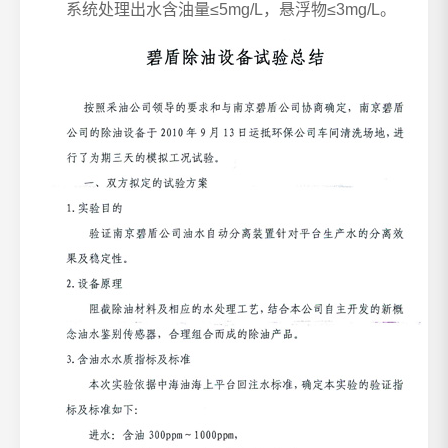
系统处理出水含油量≤5mg/L，悬浮物≤3mg/L。