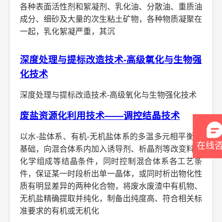
各种表面活性剂和絮凝剂、乳化油、分散油、重质油
成分、细砂及大量的次生粘土矿物，各种物质凝聚在
一起，乳化絮凝严重，其沉
深度处理与提标改造技术-高级氧化与生物强
化技术
深度处理与提标改造技术-高级氧化与生物强化技术
废盐资源化利用技术——调控结晶技术
以水-盐体系、有机-无机盐体系的多温多元相平衡为
在线
基础，向混合体系内加入诱导剂、析晶剂等改变料液
化学组成等结晶条件，同时控制混合体系各工艺条
件，保证某一时段析出单一晶体，或同时析出物化性
质有明显差异的两种化合物，将废水废渣中有机物、
无机盐精确提取并纯化，制备出纯度高、符合相关标
准要求的有机或无机化