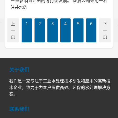
严重影响到油田的可持续发展。 碧盾公司采用一种
注井水的
首
上
1
2
3
4
5
6
下
页
一
一
页
页
关于我们
我们是一家专注于工业水处理技术研发和应用的高新技
术企业，致力于为客户提供高效、环保的水处理解决方
案。
联系我们