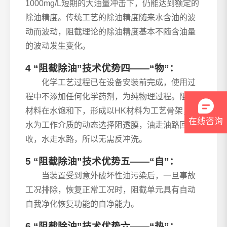
1000mg/L短期的大油量冲击下，仍能达到额定的
除油精度。传统工艺的除油精度随来水含油的波
动而波动，阻截理论的除油精度基本不随含油量
的波动发生变化。
4 “阻截除油”技术优势四——“物”：
化学工艺过程已在设备安装前完成，使用过
程中不添加任何化学药剂，为纯物理过程。阻截
材料在水饱和下，形成以HK材料为工艺骨架，以
在线咨询
水为工作介质的动态选择阻透膜，油走油路回
收，水走水路，所以无需反冲洗。
5 “阻截除油”技术优势五——“自”：
当装置受到意外破坏性油污染后，一旦事故
工况排除，恢复正常工况时，阻截单元具有自动
自我净化恢复功能的自净能力。
6 “阻截除油”技术优势六——“热”：