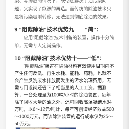
染、零排放的情况下，既彻底解决了油污染问
题，又实现了能源的再造。而传统的除油技术只
是将污染吸附转移，无法达到彻底除油的效果。
9 “阻截除油”技术优势九——“简”：
应用“阻截除油”技术制备的装置，操作十分简
单，无需专人定岗操作。
10 “阻截除油”技术优势十——“低”：
“阻截除油”装置在除油材料有效使用周期内不
产生任何反洗、再生水耗、能耗、药耗，也就不
会产生反洗废水排放而发生的污水治理费用，无
需专门设岗还省下了相当量的人工工资。据测
算，一台处理量为100吨/小时的除油装置，每年
除了回收大量的油之外，还可回收高温凝结水84
万吨，以6～12元/吨计，每年可创造经济效益500
～1000万元，而该除油装置的运行成本仅为25～
50万元。