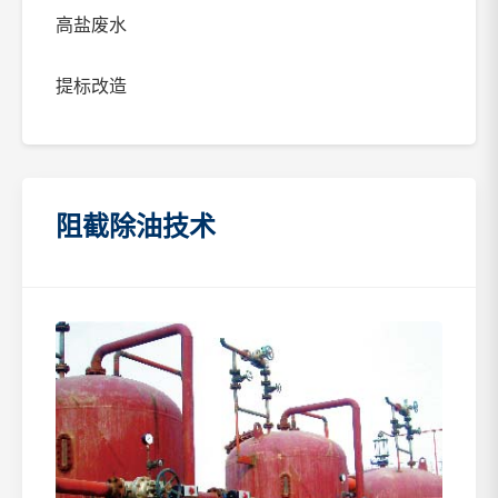
高盐废水
提标改造
阻截除油技术