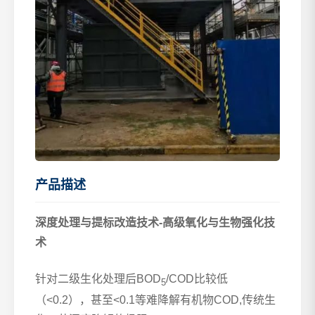
产品描述
深度处理与提标改造技术
-
高级氧化与生物强化技
术
针对二级生化处理后
BOD
/COD
比较低
5
（
<0.2
），甚至
<0.1
等难降解有机物
COD,
传统生